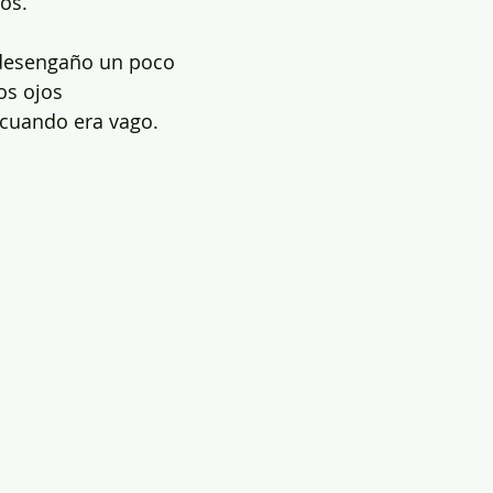
tos.
 desengaño un poco
los ojos
 cuando era vago.