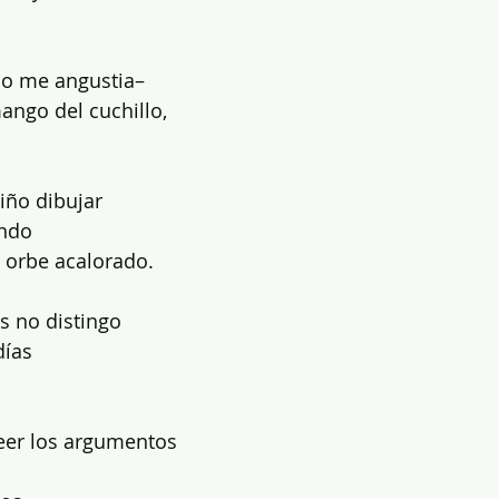
so me angustia–
ango del cuchillo,
niño dibujar
ando
 orbe acalorado.
s no distingo
días
eer los argumentos