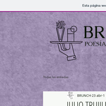
Esta página we
B
POESÍ
Todas las entradas
BRUNCH
23 abr
1
JULIO TRUJI