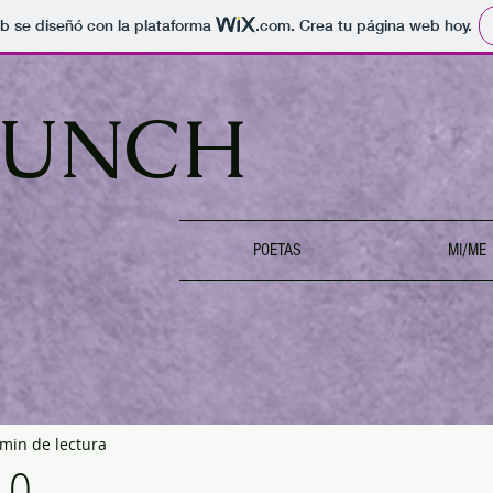
b se diseñó con la plataforma
.com
. Crea tu página web hoy.
RUNCH
A
POETAS
MI/ME
 min de lectura
LLO